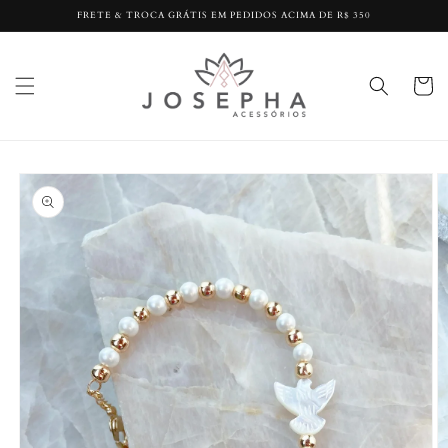
Pular
FRETE & TROCA GRÁTIS EM PEDIDOS ACIMA DE R$ 350
para o
conteúdo
Carrinh
Pular para
as
informações
do produto