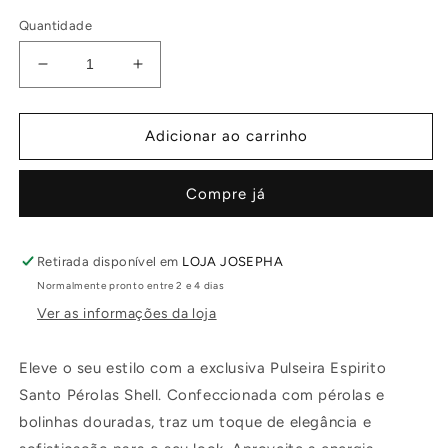
normal
Quantidade
Diminuir
Aumentar
a
a
quantidade
quantidade
de
de
Adicionar ao carrinho
Pulseira
Pulseira
Espirito
Espirito
Compre já
Santo
Santo
Pérolas
Pérolas
Shell
Shell
Retirada disponível em
LOJA JOSEPHA
Normalmente pronto entre 2 e 4 dias
Ver as informações da loja
Eleve o seu estilo com a exclusiva Pulseira Espirito
Santo Pérolas Shell. Confeccionada com pérolas e
bolinhas douradas, traz um toque de elegância e