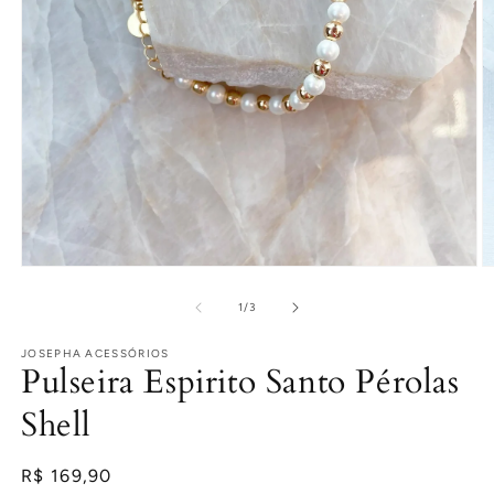
Abrir
Ab
mídia
m
1
2
de
1
/
3
na
n
janela
j
JOSEPHA ACESSÓRIOS
modal
m
Pulseira Espirito Santo Pérolas
Shell
Preço
R$ 169,90