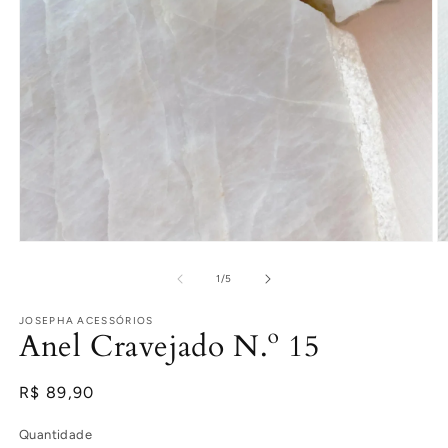
Abrir
Ab
mídia
m
1
2
de
1
/
5
na
n
janela
j
JOSEPHA ACESSÓRIOS
modal
m
Anel Cravejado N.º 15
Preço
R$ 89,90
normal
Quantidade