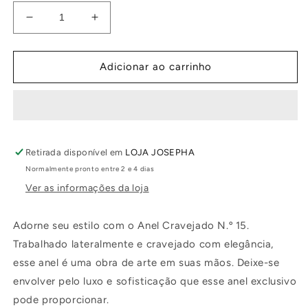
Diminuir
Aumentar
a
a
quantidade
quantidade
de
de
Adicionar ao carrinho
Anel
Anel
Cravejado
Cravejado
N.º
N.º
15
15
Retirada disponível em
LOJA JOSEPHA
Normalmente pronto entre 2 e 4 dias
Ver as informações da loja
Adorne seu estilo com o Anel Cravejado N.º 15.
Trabalhado lateralmente e cravejado com elegância,
esse anel é uma obra de arte em suas mãos. Deixe-se
envolver pelo luxo e sofisticação que esse anel exclusivo
pode proporcionar.