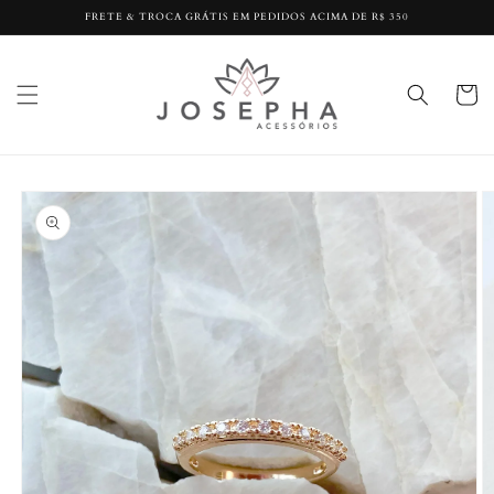
Pular
FRETE & TROCA GRÁTIS EM PEDIDOS ACIMA DE R$ 350
para o
conteúdo
Carrinh
Pular para
as
informações
do produto